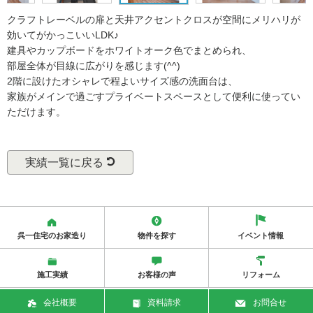
クラフトレーベルの扉と天井アクセントクロスが空間にメリハリが
効いてがかっこいいLDK♪
建具やカップボードをホワイトオーク色でまとめられ、
部屋全体が目線に広がりを感じます(^^)
2階に設けたオシャレで程よいサイズ感の洗面台は、
家族がメインで過ごすプライベートスペースとして便利に使ってい
ただけます。
実績一覧に戻る
呉一住宅のお家造り
物件を探す
イベント情報
施工実績
お客様の声
リフォーム
会社概要
資料請求
お問合せ