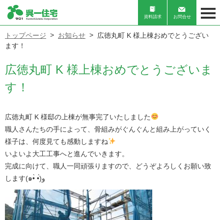
資料請求
お問合せ
トップページ
お知らせ
広徳丸町 K 様上棟おめでとうござい
ます！
広徳丸町 K 様上棟おめでとうございま
す！
広徳丸町 K 様邸の上棟が無事完了いたしました
職人さんたちの手によって、骨組みがぐんぐんと組み上がっていく
様子は、何度見ても感動しますね
いよいよ大工工事へと進んでいきます。
完成に向けて、
職人一同頑張りますので、
どうぞ
よろしくお願い致
します
(
๑
•̀ •́)
و