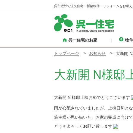
呉市近郊で注文住宅・新築物件・リフォームをお考え
呉一住宅のお家
物
トップページ
お知らせ
大新開 
大新開 N様
大新開 N
様邸上棟おめでとうございます
雨が心配されていましたが、上棟日和とな
施主様が思い描いた、お家の完成に向けて
どうぞ
よろしくお願い致します