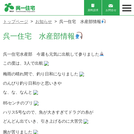
資料請求
お問合せ
トップページ
お知らせ
呉一住宅 水産部情報
呉一住宅 水産部情報
呉一住宅水産部 今週も元気に出航して参りました
この度は、3人で出航
梅雨の晴れ間で、釣り日和になりました
のんびり釣り日和かと思いきや
な、な、なんと
85センチのブリ
ハリス5号なので、魚が大きすぎてドラグの糸が
どんどん出ていき、引き上げるのに大苦労
腕が苦りました