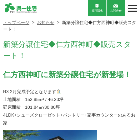
資料請求
お問合せ
トップページ
お知らせ
新築分譲住宅◆仁方西神町◆販売スタ
ート！
新築分譲住宅◆仁方西神町◆販売スタ
ート！
仁方西神町に新築分譲住宅が新登場！
R3.2月完成予定となります
土地面積 152.85m² / 46.23坪
延床面積 101.84㎡/30.80坪
4LDK+シューズクローゼット+パントリー+家事カウンターのあるお
家