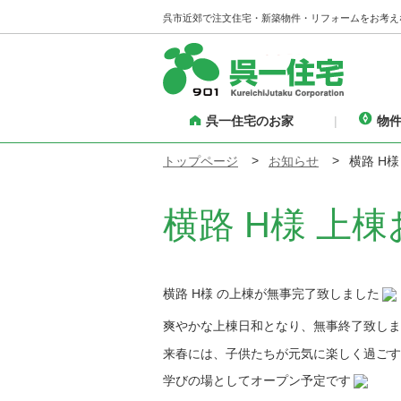
呉市近郊で注文住宅・新築物件・リフォームをお考え
呉一住宅のお家
物
トップページ
お知らせ
横路 H
横路 H様 上
横路 H様 の上棟が無事完了致しました
爽やかな上棟日和となり、
無事終了致しま
来春には、子供たちが元気に楽しく過ごす
学びの場としてオープン予定です