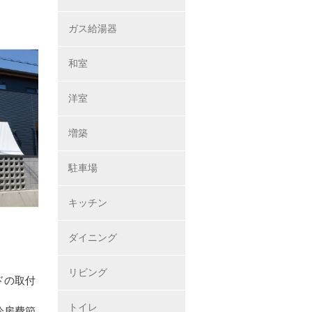
ガス給湯器
和室
洋室
増築
駐車場
キッチン
ダイニング
リビング
ドの取付
トイレ
冷房費節