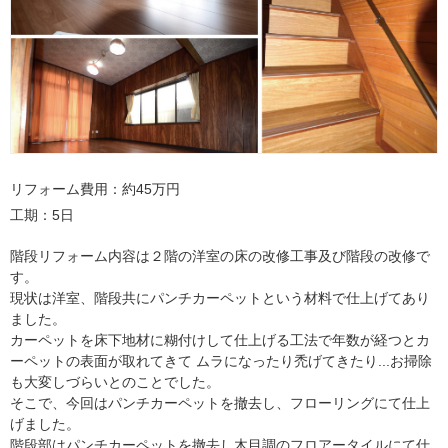
リフォーム費用
約45万円
工期
5日
階段リフォーム内容は２階の洋室の床の改修工事及び階段の改修で
す。
現状は洋室、階段共にパンチカーペットという材料で仕上げてあり
ました。
カーペットを床下地材に糊付けして仕上げる工法で年数が経つとカ
ーペットの表面が取れてきて ムラになったり禿げてきたり...お掃除
も大変しづらいとのことでした。
そこで、今回はパンチカーペットを撤去し、フローリングにて仕上
げました。
階段部はパンチカーペットを撤去し木目調のフロアータイルにて仕