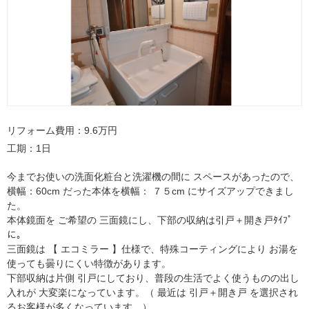
リフォーム費用
9.6万円
工期
1日
今までお使いの洗面化粧台と洗濯機の間に スペースがあったので、
横幅：60cm だった本体を横幅： ７５cm にサイズアップできまし
た。
本体鏡面を ご希望の 三面鏡にし、下部の収納は引戸＋開き戸ﾀｲﾌﾟ
に。
三面鏡は 【 エコミラー 】仕様で、特殊コーティングにより お湯を
使っても曇りにくい特徴があります。
下部収納は片側 引戸にしており、普段の生活でよく使うものの出し
入れが 大変楽になっています。（ 最近は 引戸＋開き戸 を選択され
るお客様が多くなっています。）