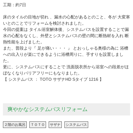
工期
約7日
床のタイルの目地が切れ 、漏水の心配があるとのこと、冬が 大変寒
いとのことでリフォームを検討されました。
今回の提案は タイル浴室解体後、システムバスを設置することで漏
水の心配をなくし、外壁とシステムバスの壁の間に断熱材を入れ 断
熱性能を上げました。
また、普段より『 足が痛い・・・ 』 とおっしゃる奥様の為に 浴槽
への出入りが楽にできるように浴槽周りに、手すりを設置しまし
た。
更に、システムバスにすることで 洗面脱衣所から浴室への段差がほ
ぼなくなりバリアフリーにもなりました。
【 システムバス ： TOTO サザナHD Sタイプ 1216 】
爽やかなシステムバスリフォーム
２階のお風呂
ＴＯＴＯ
サザナ
システムバス