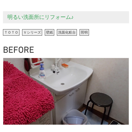
明るい洗面所にリフォーム♪
ＴＯＴＯ
Ｖシリーズ
壁紙
洗面化粧台
照明