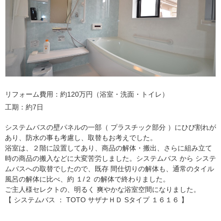
リフォーム費用
約120万円（浴室・洗面・トイレ）
工期
約7日
システムバスの壁パネルの一部（ プラスチック部分 ）にひび割れが
あり、防水の事も考慮し、取替もお考えでした。
浴室は、２階に設置してあり、商品の解体・搬出、さらに組み立て
時の商品の搬入などに大変苦労しました。システムバス から システ
ムバスへの取替でしたので、既存 間仕切りの解体も、通常のタイル
風呂の解体に比べ、約 １/２ の解体で終わりました。
ご主人様セレクトの、明るく 爽やかな浴室空間になりました。
【 システムバス ： TOTO サザナＨＤ Sタイプ １６１６ 】