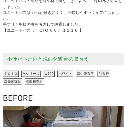
ユニットバスの周りを断熱材で覆うことによって、冬の寒さ対策も
しました。
ユニットバスは 汚れが付きにくく、掃除しやすいタイプにしまし
た。
手すりも奥様の脚を考慮して設置しました。
【ユニットバス ： TOTO サザナ １２１６ 】
不便だった扉と洗面化粧台の取替え
ＴＯＴＯ
Ｖシリーズ
Ｗ750
ホワイト
寒い脱衣所
引き戸
洗面化粧台
洗面脱衣所