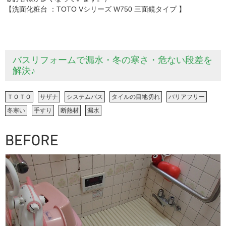
【洗面化粧台 ：TOTO Vシリーズ W750 三面鏡タイプ 】
バスリフォームで漏水・冬の寒さ・危ない段差を
解決♪
ＴＯＴＯ
サザナ
システムバス
タイルの目地切れ
バリアフリー
冬寒い
手すり
断熱材
漏水