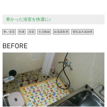
寒かった浴室を快適に♪
寒い浴室
快適
浴室
生活動線
給湯器取替
電気温水器故障