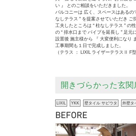
い 』 とのご相談をいただきました。
バルコニーは 広く、スペースはあるので
なしテラス ” を提案させていただき 
工夫したところは “ 柱なしテラス ”
の “ 排水口まで パイプを延長し ”
設置後 施主様から 『 大変便利になり
工事期間も１日で完成しました。
（テラス ： LIXIL ライザーテラスⅡ 
開きづらかった玄関
LIXIL
YKK
壁タイル サビウタ
外壁タ