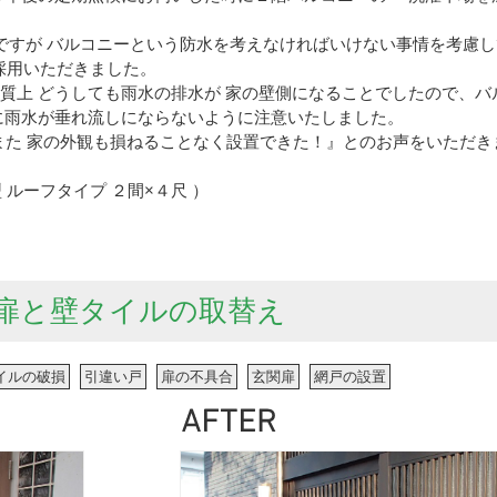
すが バルコニーという防水を考えなければいけない事情を考慮して 
ご採用いただきました。
 の性質上 どうしても雨水の排水が 家の壁側になることでしたので、
 足元に雨水が垂れ流しにならないように注意いたしました。
 また 家の外観も損ねることなく設置できた！』とのお声をいただき
F型 ルーフタイプ ２間×４尺 ）
扉と壁タイルの取替え
イルの破損
引違い戸
扉の不具合
玄関扉
網戸の設置