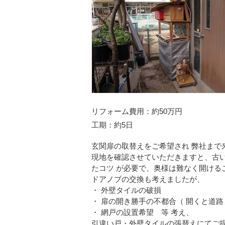
リフォーム費用
約50万円
工期
約5日
玄関扉の取替えをご希望され 弊社まで
現地を確認させていただきますと、古い
たコツ が必要で、奥様は難なく開ける
ドアノブの交換も考えましたが、
・ 外壁タイルの破損
・ 扉の開き勝手の不都合（ 開くと道
・ 網戸の設置希望 等 考え、
引違い戸・外壁タイルの張替えにてご