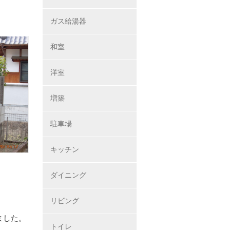
ガス給湯器
和室
洋室
増築
駐車場
キッチン
ダイニング
リビング
ました。
トイレ