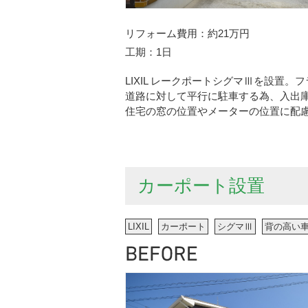
リフォーム費用
約21万円
工期
1日
LIXIL レークポートシグマⅢを設置
道路に対して平行に駐車する為、入出
住宅の窓の位置やメーターの位置に配
カーポート設置
LIXIL
カーポート
シグマⅢ
背の高い