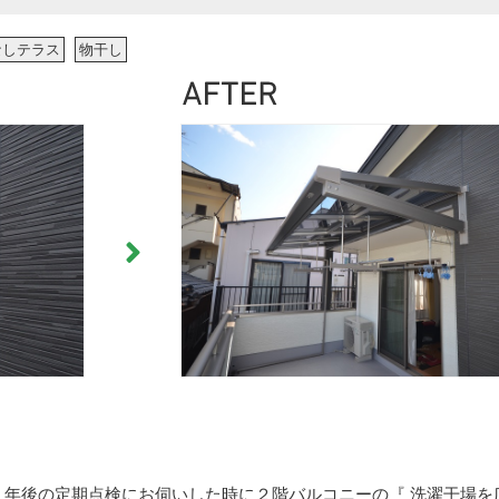
なしテラス
物干し
１年後の定期点検にお伺いした時に２階バルコニーの『 洗濯干場を